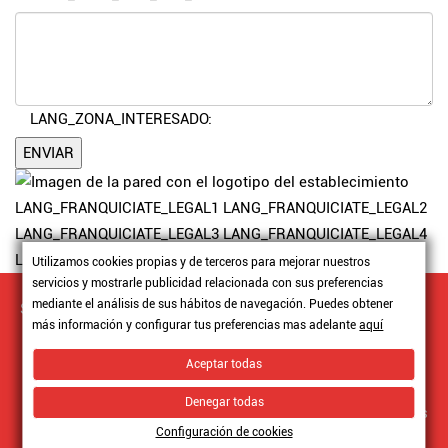
LANG_ZONA_INTERESADO:
ENVIAR
LANG_FRANQUICIATE_LEGAL1
LANG_FRANQUICIATE_LEGAL2
LANG_FRANQUICIATE_LEGAL3
LANG_FRANQUICIATE_LEGAL4
LANG_FRANQUICIATE_LEGAL5
Utilizamos cookies propias y de terceros para mejorar nuestros
servicios y mostrarle publicidad relacionada con sus preferencias
mediante el análisis de sus hábitos de navegación. Puedes obtener
Secciones
Pedidos
Información
Aviso Legal
más información y configurar tus preferencias mas adelante
aquí
Conócenos
legal
Política de
Contacto
Cookies
Aceptar todas
Terminos y
Denegar todas
condiciones
Configuración de cookies