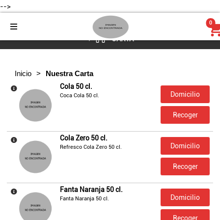
-->
Menu
0
CARTA
Bebidas
Inicio
Nuestra Carta
Cola 50 cl.
Bebidas Alcohólicas
Domicilio
Coca Cola 50 cl.
Recoger
PIZZAS CANADA
Cola Zero 50 cl.
Domicilio
Refresco Cola Zero 50 cl.
PAN´S
Recoger
Complementos
Fanta Naranja 50 cl.
Domicilio
Fanta Naranja 50 cl.
POSTRES
Recoger