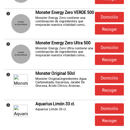
Helados
Monster Energy Zero VERDE 500
Domicilio
Monster Energy Zero contiene una
combinación de ingredientes que
mejorarán nuestra vitalidad como
Patatas
taurina, panax ginseng, l-carnitina,
Recoger
glucuronolactona, inositol, guaraná y
maltodextrina.
Monster Energy Zero Ultra 500
Pizzas
Domicilio
Monster Energy Zero Ultra contiene una
combinación de ingredientes que
mejorarán nuestra vitalidad como
taurina, panax ginseng, l-carnitina,
Recoger
glucuronolactona, inositol, guaraná y
maltodextrina.
Monster Original 50cl
Domicilio
Monster Original,Ingredientes Agua
Carbonatada, Sacarosa, Jarabe De
Glucosa, Ácido Cítrico, Aromas
Naturales, Taurina (0,4%), Regulador De
Recoger
La Acidez (Citrato Sódico), Colorantes
(Antocianina E163), Extracto De Raíz De
Panax Ginseng (0,08%), L-Carnit
Aquarius Limón 33 cl.
Domicilio
Aquarius Limón 33 cl.
Recoger